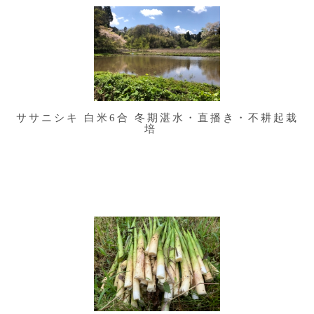
ササニシキ 白米6合 冬期湛水・直播き・不耕起栽
培