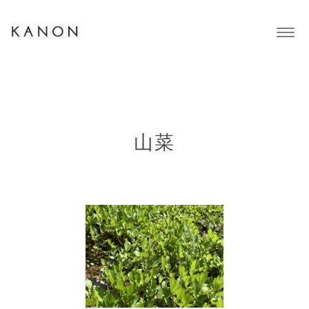
Togg
navig
山菜