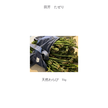
田芹 たぜり
天然わらび 1㎏